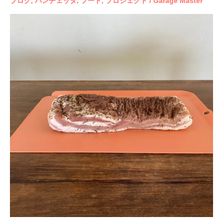
ブログ
,
パンチェッタ
,
フード
,
プロジェクト
/
Garage Master
チ
ェ
ッ
タ
を
作
っ
て
み
た
そ
の
3