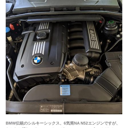
ン
10
万
キ
ロ
ま
で
に
壊
れ
る
と
こ
ろ
BMW伝統のシルキーシックス、6気筒NA N52エンジンですが、