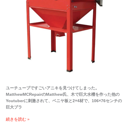
っ
て
み
た
そ
の
2
ユーチューブですごいアニキを見つけてしまった。
MatthewMCRepairのMatthew氏、木で巨大水槽を作った他の
Youtuberに刺激されて、ベニヤ板と2×4材で、106×76センチの
巨大ブラ
続きを読む »