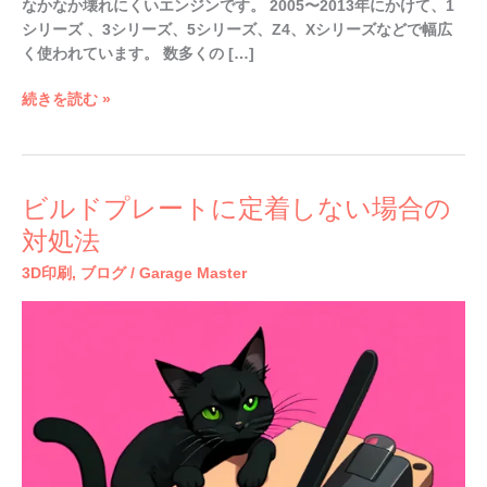
なかなか壊れにくいエンジンです。 2005〜2013年にかけて、1
シリーズ 、3シリーズ、5シリーズ、Z4、Xシリーズなどで幅広
く使われています。 数多くの […]
続きを読む »
ビ
ビルドプレートに定着しない場合の
ル
対処法
ド
3D印刷
,
ブログ
/
Garage Master
プ
レ
ー
ト
に
定
着
し
な