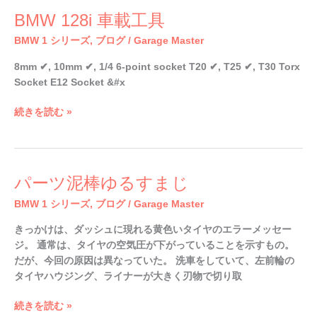
BMW
BMW 128i 車載工具
128i
BMW 1 シリーズ
,
ブログ
/
Garage Master
車
載
8mm ✔︎, 10mm ✔︎, 1/4 6-point socket T20 ✔︎, T25 ✔︎, T30 Torx
工
Socket E12 Socket &#x
具
続きを読む »
パ
パーツ泥棒ゆるすまじ
ー
BMW 1 シリーズ
,
ブログ
/
Garage Master
ツ
泥
きっかけは、ダッシュに現れる黄色いタイヤのエラーメッセー
棒
ジ。 通常は、タイヤの空気圧が下がっていることを示すもの。
ゆ
だが、今回の原因は異なっていた。 洗車をしていて、左前輪の
る
タイヤハウジング、ライナーが大きく刃物で切り取
す
ま
続きを読む »