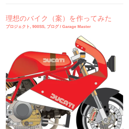
理
理想のバイク（案）を作ってみた
想
プロジェクト
,
900SS
,
ブログ
/
Garage Master
の
バ
イ
ク
（案）
を
作
っ
て
み
た