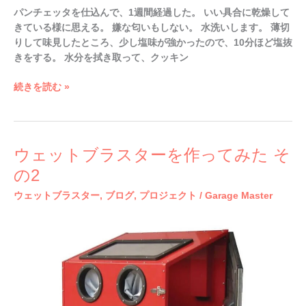
パンチェッタを仕込んで、1週間経過した。 いい具合に乾燥して
きている様に思える。 嫌な匂いもしない。 水洗いします。 薄切
りして味見したところ、少し塩味が強かったので、10分ほど塩抜
きをする。 水分を拭き取って、クッキン
続きを読む »
ウ
ウェットブラスターを作ってみた そ
ェ
の2
ッ
ウェットブラスター
,
ブログ
,
プロジェクト
/
Garage Master
ト
ブ
ラ
ス
タ
ー
を
作