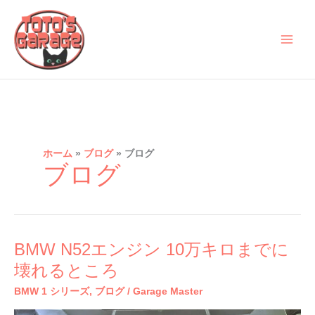
内
容
を
ス
キ
ッ
プ
ホーム
ブログ
ブログ
ブログ
BMW
BMW N52エンジン 10万キロまでに
N52
壊れるところ
エ
BMW 1 シリーズ
,
ブログ
/
Garage Master
ン
ジ