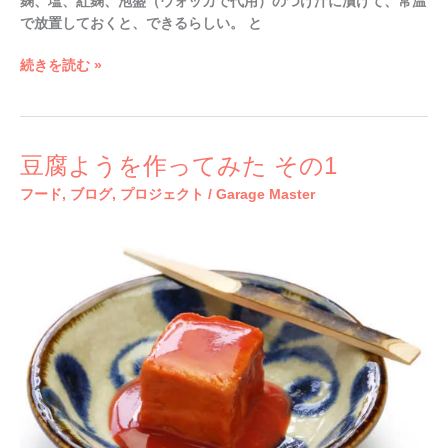
麹、塩、紅麹、泡盛（ウォッカで代用）のつけ汁に漬けて、常温
で放置しておくと、できるらしい。 と
続きを読む »
豆
豆腐ようを作ってみた その1
腐
フード
,
ブログ
,
プロジェクト
/
Garage Master
よ
う
を
作
っ
て
み
た
そ
の
1