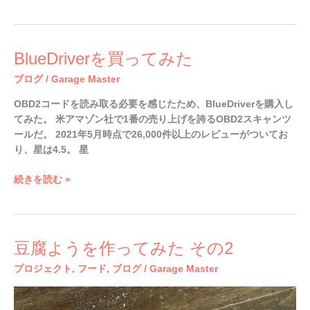
じ
BlueDriver
BlueDriverを買ってみた
を
ブログ
/
Garage Master
買
っ
OBD2コードを読み取る必要を感じたため、BlueDriverを購入し
て
てみた。 米アマゾン社で1番の売り上げを誇るOBD2スキャンツ
み
ールだ。 2021年5月時点で26,000件以上のレビューがついてお
た
り、星は4.5。 星
続きを読む »
豆
豆腐ようを作ってみた その2
腐
プロジェクト
,
フード
,
ブログ
/
Garage Master
よ
う
を