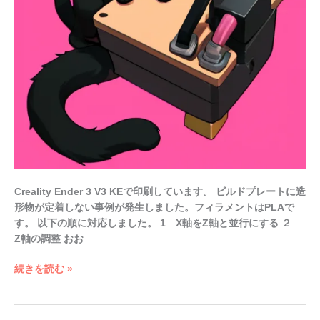
い
場
合
の
対
処
法
Creality Ender 3 V3 KEで印刷しています。 ビルドプレートに造
形物が定着しない事例が発生しました。フィラメントはPLAで
す。 以下の順に対応しました。 1 X軸をZ軸と並行にする ２
Z軸の調整 おお
続きを読む »