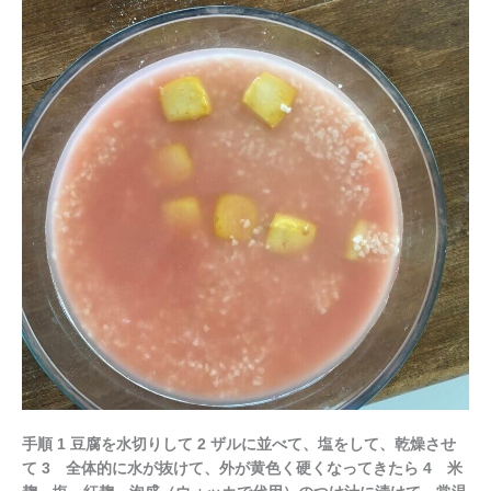
作
っ
て
み
た
そ
の
2
手順 1 豆腐を水切りして 2 ザルに並べて、塩をして、乾燥させ
て 3 全体的に水が抜けて、外が黄色く硬くなってきたら 4 米